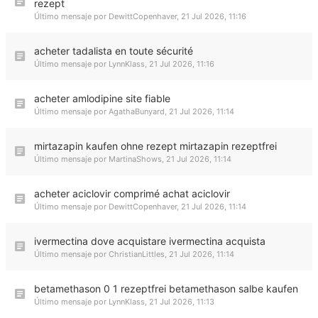
rezept
Último mensaje por
DewittCopenhaver
,
21 Jul 2026, 11:16
acheter tadalista en toute sécurité
Último mensaje por
LynnKlass
,
21 Jul 2026, 11:16
acheter amlodipine site fiable
Último mensaje por
AgathaBunyard
,
21 Jul 2026, 11:14
mirtazapin kaufen ohne rezept mirtazapin rezeptfrei
Último mensaje por
MartinaShows
,
21 Jul 2026, 11:14
acheter aciclovir comprimé achat aciclovir
Último mensaje por
DewittCopenhaver
,
21 Jul 2026, 11:14
ivermectina dove acquistare ivermectina acquista
Último mensaje por
ChristianLittles
,
21 Jul 2026, 11:14
betamethason 0 1 rezeptfrei betamethason salbe kaufen
Último mensaje por
LynnKlass
,
21 Jul 2026, 11:13