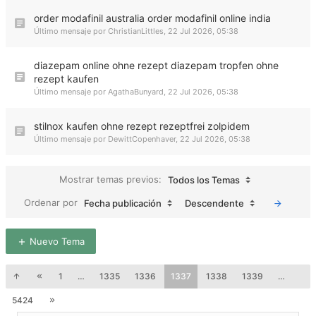
order modafinil australia order modafinil online india
Último mensaje por
ChristianLittles
,
22 Jul 2026, 05:38
diazepam online ohne rezept diazepam tropfen ohne
rezept kaufen
Último mensaje por
AgathaBunyard
,
22 Jul 2026, 05:38
stilnox kaufen ohne rezept rezeptfrei zolpidem
Último mensaje por
DewittCopenhaver
,
22 Jul 2026, 05:38
Mostrar temas previos:
Todos los Temas
Ordenar por
Fecha publicación
Descendente
Nuevo Tema
1
…
1335
1336
1337
1338
1339
…
5424