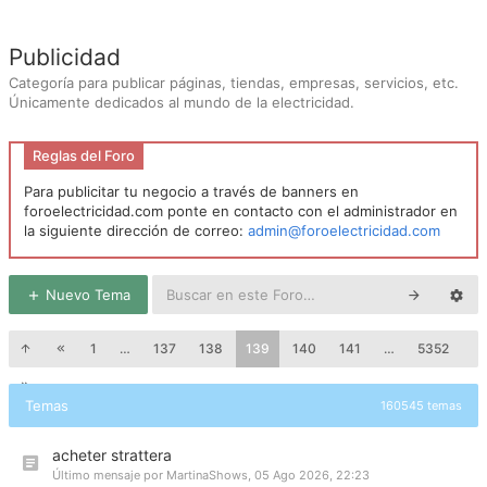
Publicidad
Categoría para publicar páginas, tiendas, empresas, servicios, etc.
Únicamente dedicados al mundo de la electricidad.
Reglas del Foro
Para publicitar tu negocio a través de banners en
foroelectricidad.com ponte en contacto con el administrador en
la siguiente dirección de correo:
admin@foroelectricidad.com
Nuevo Tema
1
…
137
138
139
140
141
…
5352
Temas
160545 temas
acheter strattera
Último mensaje por
MartinaShows
,
05 Ago 2026, 22:23