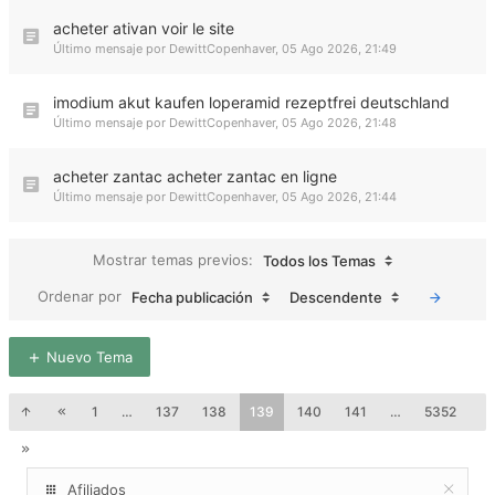
acheter ativan voir le site
Último mensaje por
DewittCopenhaver
,
05 Ago 2026, 21:49
imodium akut kaufen loperamid rezeptfrei deutschland
Último mensaje por
DewittCopenhaver
,
05 Ago 2026, 21:48
acheter zantac acheter zantac en ligne
Último mensaje por
DewittCopenhaver
,
05 Ago 2026, 21:44
Mostrar temas previos:
Todos los Temas
Ordenar por
Fecha publicación
Descendente
Nuevo Tema
1
…
137
138
139
140
141
…
5352
Afiliados