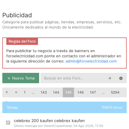
Publicidad
Categoría para publicar páginas, tiendas, empresas, servicios, etc.
Únicamente dedicados al mundo de la electricidad.
Reglas del Foro
Para publicitar tu negocio a través de banners en
foroelectricidad.com ponte en contacto con el administrador en
la siguiente dirección de correo:
admin@foroelectricidad.com
Nuevo Tema
1
…
143
144
145
146
147
…
5294
Temas
158815 temas
celebrex 200 kaufen celebrex kaufen
Último mensaje por
DewittCopenhaver
,
04 Ago 2026, 17:59