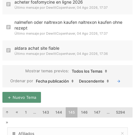
acheter fosfomycine en ligne 2026
Último mensaje por
DewittCopenhaver
,
04 Ago 2026, 17:37
nalmefen oder naltrexon kaufen naltrexon kaufen ohne
rezept
Último mensaje por
DewittCopenhaver
,
04 Ago 2026, 17:37
aldara achat site fiable
Último mensaje por
DewittCopenhaver
,
04 Ago 2026, 17:36
Mostrar temas previos:
Todos los Temas
Ordenar por
Fecha publicación
Descendente
Nuevo Tema
1
…
143
144
145
146
147
…
5294
Afiliados