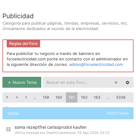
Publicidad
Categoría para publicar páginas, tiendas, empresas, servicios, etc.
Únicamente dedicados al mundo de la electricidad.
Reglas del Foro
Para publicitar tu negocio a través de banners en
foroelectricidad.com ponte en contacto con el administrador en
la siguiente dirección de correo:
admin@foroelectricidad.com
Nuevo Tema
1
…
159
160
161
162
163
…
5336
Temas
160072 temas
soma rezeptfrei carisoprodol kaufen
Último mensaje por
DewittCopenhaver
,
05 Ago 2026, 04:23