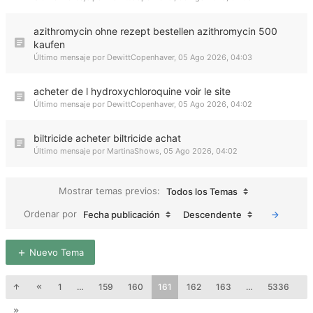
azithromycin ohne rezept bestellen azithromycin 500
kaufen
Último mensaje por
DewittCopenhaver
,
05 Ago 2026, 04:03
acheter de l hydroxychloroquine voir le site
Último mensaje por
DewittCopenhaver
,
05 Ago 2026, 04:02
biltricide acheter biltricide achat
Último mensaje por
MartinaShows
,
05 Ago 2026, 04:02
Mostrar temas previos:
Todos los Temas
Ordenar por
Fecha publicación
Descendente
Nuevo Tema
1
…
159
160
161
162
163
…
5336