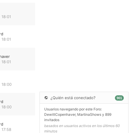
 18:01
rd
 18:01
haver
 18:01
 18:00
¿Quién está conectado?
901
rd
 18:00
Usuarios navegando por este Foro:
DewittCopenhaver
,
MartinaShows
y 899
invitados
rd
basados en usuarios activos en los últimos 60
 17:58
minutos