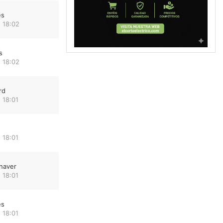
es
 18:02
s
 18:02
rd
 18:01
 18:01
haver
 18:01
es
 18:01