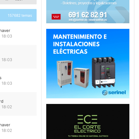
157682 temas
haver
 18:03
 18:03
s
 18:03
rd
 18:02
haver
 18:02