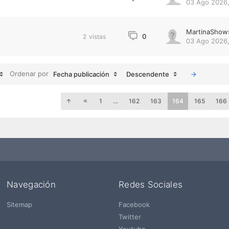
03 Ago 2026,
MartinaShow
0
2
vistas
03 Ago 2026,
Ordenar por
Fecha publicación
Descendente
1
…
162
163
164
165
166
Navegación
Redes Sociales
Sitemap
Facebook
Twitter