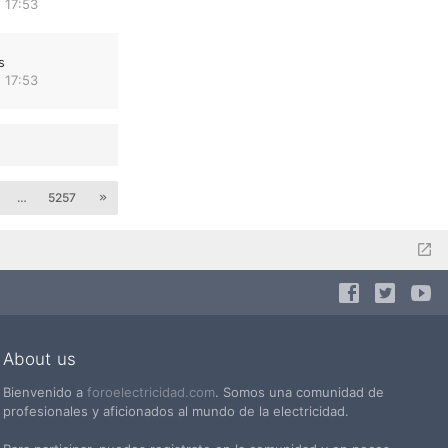
 17:53
s
 17:53
…
5257
About us
Bienvenido a
foroelectricidad.com
. Somos una comunidad de
profesionales y aficionados al mundo de la electricidad.