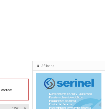
Afiliados
 correo:
…
5257