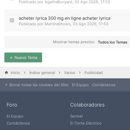
Publicado por
AgathaBunyard
,
03 Ago 2026, 17:53
acheter lyrica 300 mg en ligne acheter lyrica
Publicado por
MartinaShows
,
03 Ago 2026, 17:53
Mostrar temas previos:
Todos los Temas
Nuevo Tema
Inicio
Índice general
Varios
Publicidad
Borrar todas las cookies del Sitio
El Equipo
Contáctenos
Foro
Colaboradores
El Equipo
Serinel
Contáctenos
El Corte Eléctrico