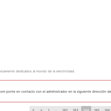
Únicamente dedicados al mundo de la electricidad.
.com ponte en contacto con el administrador en la siguiente dirección de
1
…
162
163
164
165
166