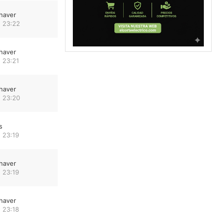
haver
 23:22
haver
 23:21
haver
 23:20
s
 23:19
haver
 23:19
haver
 23:18