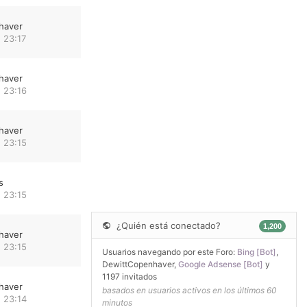
haver
 23:17
haver
 23:16
haver
 23:15
s
 23:15
¿Quién está conectado?
1,200
haver
 23:15
Usuarios navegando por este Foro:
Bing [Bot]
,
DewittCopenhaver
,
Google Adsense [Bot]
y
1197 invitados
haver
basados en usuarios activos en los últimos 60
 23:14
minutos