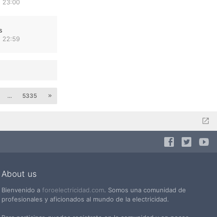
 23:00
s
 22:59
…
5335
About us
Bienvenido a
foroelectricidad.com
. Somos una comunidad de
profesionales y aficionados al mundo de la electricidad.