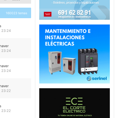
160023 temas
s
 23:24
haver
 23:24
haver
 23:24
haver
 23:22
s
 23:22