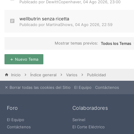
Publicado por
DewittCopenhaver
,
04 Ago 2026, 23:00
wellbutrin senza ricetta
Publicado por
MartinaShows
,
04 Ago 2026, 22:59
Mostrar temas previos:
Todos los Temas
Nuevo Tema
Inicio
Índice general
Varios
Publicidad
Borrar todas las cookies del Sitio
El Equipo
Contáctenos
Foro
Colaboradores
El Equipo
Serinel
Contáctenos
El Corte Eléctrico