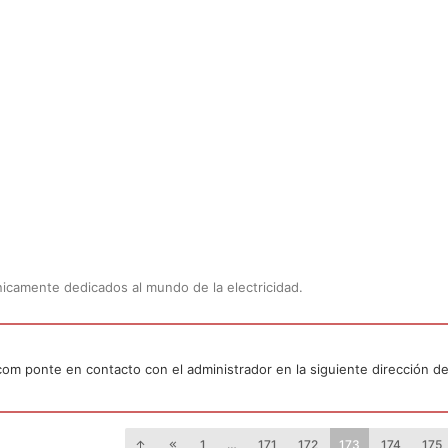
Únicamente dedicados al mundo de la electricidad.
.com ponte en contacto con el administrador en la siguiente dirección de
1
…
171
172
173
174
175