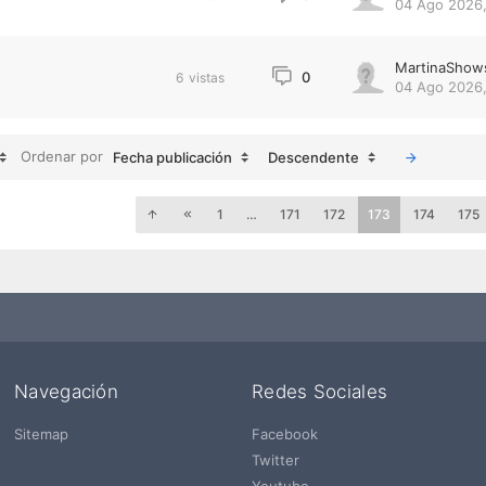
04 Ago 2026,
MartinaShow
0
6
vistas
04 Ago 2026,
Ordenar por
Fecha publicación
Descendente
1
…
171
172
173
174
175
Navegación
Redes Sociales
Sitemap
Facebook
Twitter