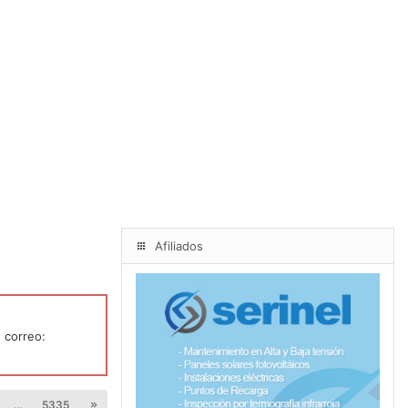
Afiliados
 correo:
…
5335