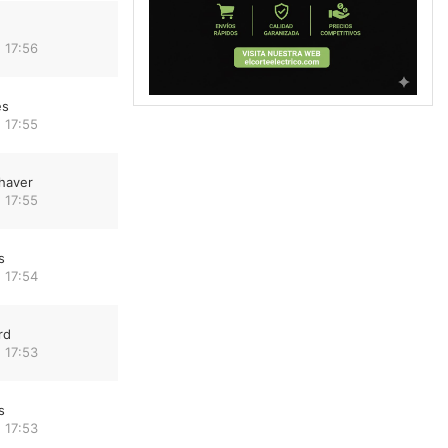
 17:56
es
 17:55
haver
 17:55
s
 17:54
rd
 17:53
s
 17:53