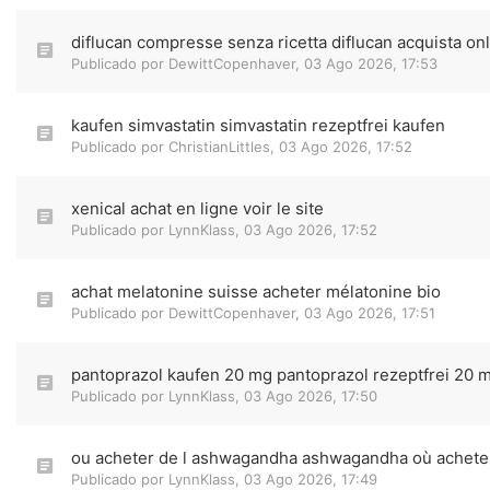
diflucan compresse senza ricetta diflucan acquista on
Publicado por
DewittCopenhaver
,
03 Ago 2026, 17:53
kaufen simvastatin simvastatin rezeptfrei kaufen
Publicado por
ChristianLittles
,
03 Ago 2026, 17:52
xenical achat en ligne voir le site
Publicado por
LynnKlass
,
03 Ago 2026, 17:52
achat melatonine suisse acheter mélatonine bio
Publicado por
DewittCopenhaver
,
03 Ago 2026, 17:51
pantoprazol kaufen 20 mg pantoprazol rezeptfrei 20 
Publicado por
LynnKlass
,
03 Ago 2026, 17:50
ou acheter de l ashwagandha ashwagandha où achete
Publicado por
LynnKlass
,
03 Ago 2026, 17:49