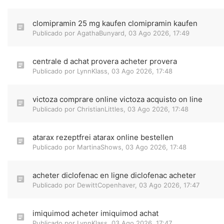
clomipramin 25 mg kaufen clomipramin kaufen
Publicado por
AgathaBunyard
,
03 Ago 2026, 17:49
centrale d achat provera acheter provera
Publicado por
LynnKlass
,
03 Ago 2026, 17:48
victoza comprare online victoza acquisto on line
Publicado por
ChristianLittles
,
03 Ago 2026, 17:48
atarax rezeptfrei atarax online bestellen
Publicado por
MartinaShows
,
03 Ago 2026, 17:48
acheter diclofenac en ligne diclofenac acheter
Publicado por
DewittCopenhaver
,
03 Ago 2026, 17:47
imiquimod acheter imiquimod achat
Publicado por
LynnKlass
,
03 Ago 2026, 17:47