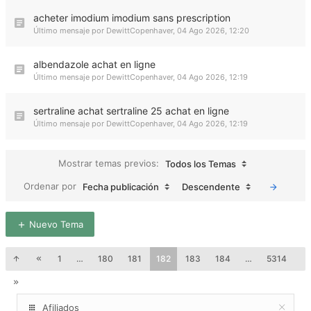
acheter imodium imodium sans prescription
Último mensaje por
DewittCopenhaver
,
04 Ago 2026, 12:20
albendazole achat en ligne
Último mensaje por
DewittCopenhaver
,
04 Ago 2026, 12:19
sertraline achat sertraline 25 achat en ligne
Último mensaje por
DewittCopenhaver
,
04 Ago 2026, 12:19
Mostrar temas previos:
Todos los Temas
Ordenar por
Fecha publicación
Descendente
Nuevo Tema
1
…
180
181
182
183
184
…
5314
Afiliados