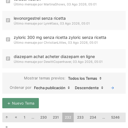
Último mensaje por
MartinaShows
,
03 Ago 2026, 05:01
levonorgestrel senza ricetta
Último mensaje por
LynnKlass
,
03 Ago 2026, 05:01
zyloric 300 mg senza ricetta zyloric senza ricetta
Último mensaje por
ChristianLittles
,
03 Ago 2026, 05:01
diazepam achat acheter diazepam en ligne
Último mensaje por
DewittCopenhaver
,
03 Ago 2026, 05:01
Mostrar temas previos:
Todos los Temas
Ordenar por
Fecha publicación
Descendente
Nuevo Tema
1
…
230
231
232
233
234
…
5246