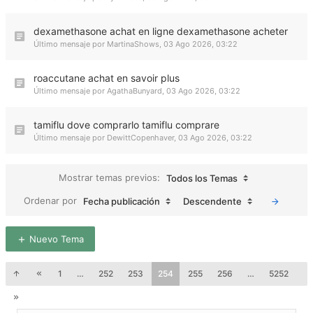
dexamethasone achat en ligne dexamethasone acheter
Último mensaje por
MartinaShows
,
03 Ago 2026, 03:22
roaccutane achat en savoir plus
Último mensaje por
AgathaBunyard
,
03 Ago 2026, 03:22
tamiflu dove comprarlo tamiflu comprare
Último mensaje por
DewittCopenhaver
,
03 Ago 2026, 03:22
Mostrar temas previos:
Todos los Temas
Ordenar por
Fecha publicación
Descendente
Nuevo Tema
1
…
252
253
254
255
256
…
5252