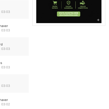
 03:03
haver
 03:03
rd
 03:03
es
 03:03
 03:03
haver
 03:02