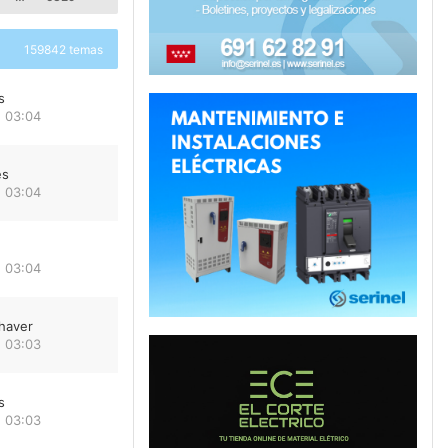
159842 temas
s
 03:04
es
 03:04
 03:04
haver
 03:03
s
 03:03