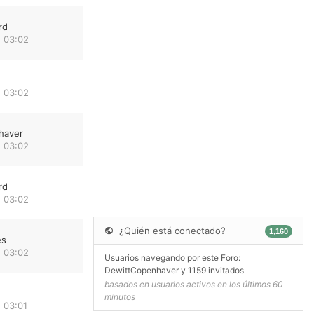
rd
 03:02
 03:02
haver
 03:02
rd
 03:02
¿Quién está conectado?
1,160
es
 03:02
Usuarios navegando por este Foro:
DewittCopenhaver
y 1159 invitados
basados en usuarios activos en los últimos 60
minutos
 03:01