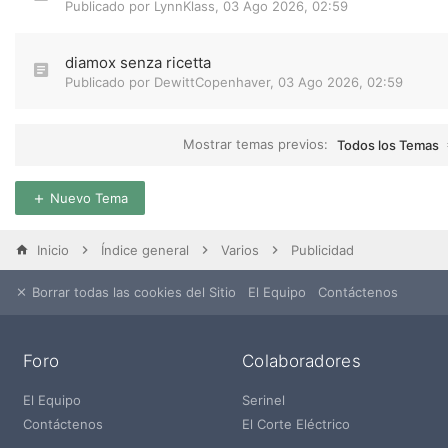
Publicado por
LynnKlass
,
03 Ago 2026, 02:59
diamox senza ricetta
Publicado por
DewittCopenhaver
,
03 Ago 2026, 02:59
Mostrar temas previos:
Todos los Temas
Nuevo Tema
Inicio
Índice general
Varios
Publicidad
Borrar todas las cookies del Sitio
El Equipo
Contáctenos
Foro
Colaboradores
El Equipo
Serinel
Contáctenos
El Corte Eléctrico