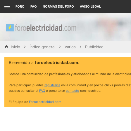
FORO
FAQ
NORMAS DEL FORO
AVISO LEGAL
Inicio
Índice general
Varios
Publicidad
Bienvenido a
foroelectricidad.com
.
Somos una comunidad de profesionales y aficionados al mundo de la electricida
Para participar, puedes
registrarte
en la comunidad y en pocos clicks podrás disf
puedes consultar el
FAQ
o ponerte en
contacto
con nosotros.
El Equipo de
Foroelectricidad.com