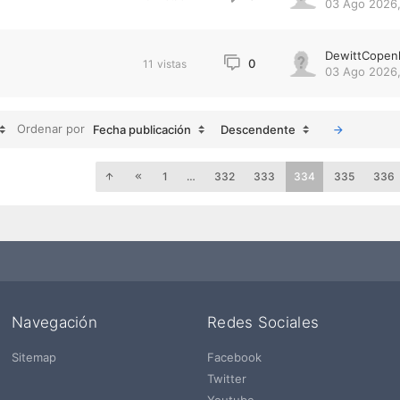
03 Ago 2026,
DewittCopen
0
11
vistas
03 Ago 2026,
Ordenar por
Fecha publicación
Descendente
1
…
332
333
334
335
336
Navegación
Redes Sociales
Sitemap
Facebook
Twitter