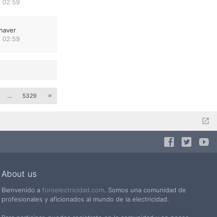
 02:59
haver
 02:59
…
5329
About us
Bienvenido a
foroelectricidad.com
. Somos una comunidad de
profesionales y aficionados al mundo de la electricidad.