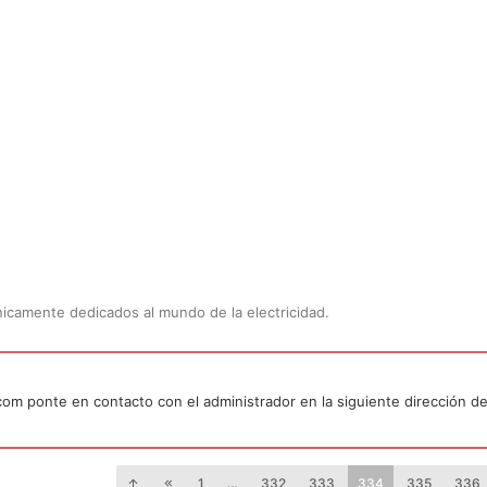
Únicamente dedicados al mundo de la electricidad.
.com ponte en contacto con el administrador en la siguiente dirección de
1
…
332
333
334
335
336