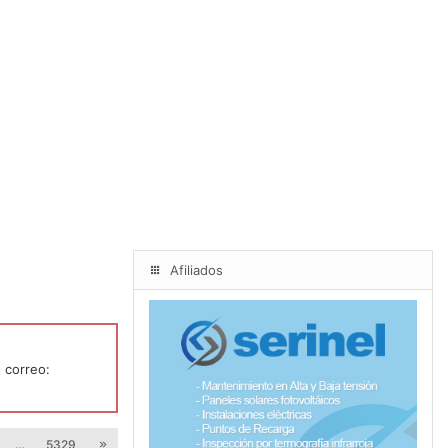
Afiliados
 correo:
…
5329