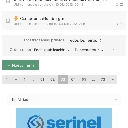
Último mensaje por
eloy.m
,
10 Dic 2013, 00:41
3
Contador schlumberger
Último mensaje por
Raamirez
,
04 Dic 2013, 21:51
13
Mostrar temas previos:
Todos los Temas
Ordenar por
Fecha publicación
Descendente
Nuevo Tema
1
…
61
62
63
64
65
…
73
Afiliados