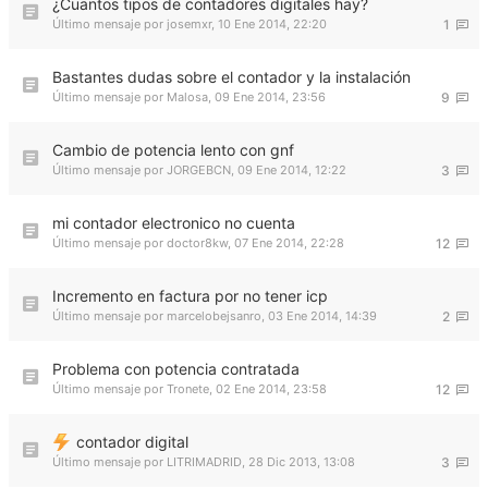
¿Cuantos tipos de contadores digitales hay?
Último mensaje por
josemxr
,
10 Ene 2014, 22:20
1
Bastantes dudas sobre el contador y la instalación
Último mensaje por
Malosa
,
09 Ene 2014, 23:56
9
Cambio de potencia lento con gnf
Último mensaje por
JORGEBCN
,
09 Ene 2014, 12:22
3
mi contador electronico no cuenta
Último mensaje por
doctor8kw
,
07 Ene 2014, 22:28
12
Incremento en factura por no tener icp
Último mensaje por
marcelobejsanro
,
03 Ene 2014, 14:39
2
Problema con potencia contratada
Último mensaje por
Tronete
,
02 Ene 2014, 23:58
12
contador digital
Último mensaje por
LITRIMADRID
,
28 Dic 2013, 13:08
3