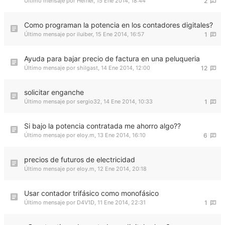
Último mensaje por
Hefner
,
15 Ene 2014, 18:44
2
Como programan la potencia en los contadores digitales?
Último mensaje por
iluiber
,
15 Ene 2014, 16:57
1
Ayuda para bajar precio de factura en una peluqueria
Último mensaje por
shilgast
,
14 Ene 2014, 12:00
12
solicitar enganche
Último mensaje por
sergio32
,
14 Ene 2014, 10:33
1
Si bajo la potencia contratada me ahorro algo??
Último mensaje por
eloy.m
,
13 Ene 2014, 16:10
6
precios de futuros de electricidad
Último mensaje por
eloy.m
,
12 Ene 2014, 20:18
Usar contador trifásico como monofásico
Último mensaje por
D4V1D
,
11 Ene 2014, 22:31
1