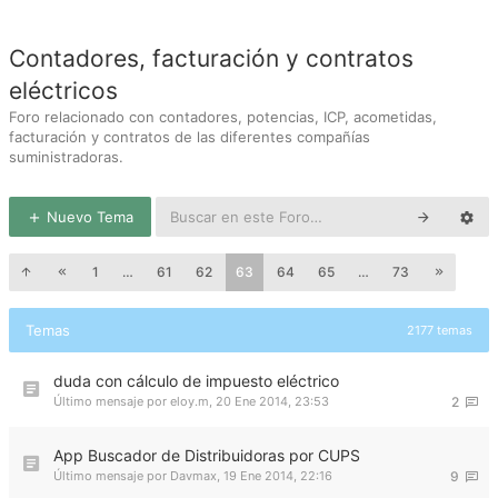
Contadores, facturación y contratos
eléctricos
Foro relacionado con contadores, potencias, ICP, acometidas,
facturación y contratos de las diferentes compañías
suministradoras.
Nuevo Tema
1
…
61
62
63
64
65
…
73
Temas
2177 temas
duda con cálculo de impuesto eléctrico
Último mensaje por
eloy.m
,
20 Ene 2014, 23:53
2
App Buscador de Distribuidoras por CUPS
Último mensaje por
Davmax
,
19 Ene 2014, 22:16
9