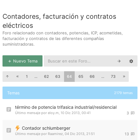
Contadores, facturación y contratos
eléctricos
Foro relacionado con contadores, potencias, ICP, acometidas,
facturación y contratos de las diferentes compañías
suministradoras.
Nuevo Tema
1
…
62
63
64
65
66
…
73
Temas
2179 temas
término de potencia trifasica industrial/residencial
Último mensaje por
eloy.m
,
10 Dic 2013, 00:41
3
Contador schlumberger
Último mensaje por
Raamirez
,
04 Dic 2013, 21:51
13