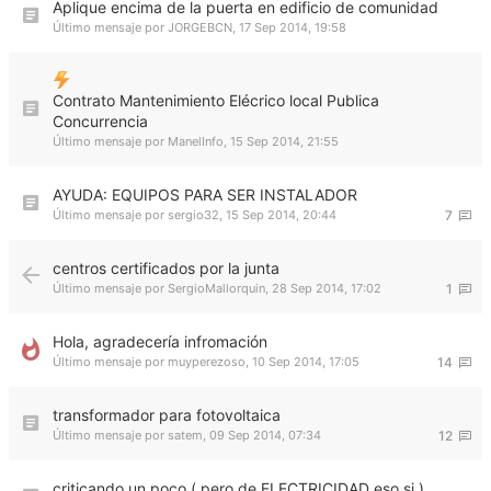
Aplique encima de la puerta en edificio de comunidad
Último mensaje por
JORGEBCN
,
17 Sep 2014, 19:58
Contrato Mantenimiento Elécrico local Publica
Concurrencia
Último mensaje por
ManelInfo
,
15 Sep 2014, 21:55
AYUDA: EQUIPOS PARA SER INSTALADOR
Último mensaje por
sergio32
,
15 Sep 2014, 20:44
7
centros certificados por la junta
Último mensaje por
SergioMallorquin
,
28 Sep 2014, 17:02
1
Hola, agradecería infromación
Último mensaje por
muyperezoso
,
10 Sep 2014, 17:05
14
transformador para fotovoltaica
Último mensaje por
satem
,
09 Sep 2014, 07:34
12
criticando un poco ( pero de ELECTRICIDAD eso si )