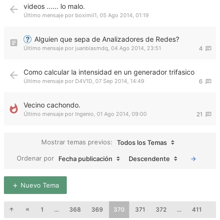
videos ...... lo malo.
Último mensaje por
boximil1
,
05 Ago 2014, 01:19
Alguien que sepa de Analizadores de Redes?
Último mensaje por
juanblasmdq
,
04 Ago 2014, 23:51
4
Como calcular la intensidad en un generador trifasico
Último mensaje por
D4V1D
,
07 Sep 2014, 14:49
6
Vecino cachondo.
Último mensaje por
Ingenio
,
01 Ago 2014, 09:00
21
Mostrar temas previos:
Todos los Temas
Ordenar por
Fecha publicación
Descendente
Nuevo Tema
1
…
368
369
370
371
372
…
411