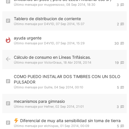
Último mensaje por
muyperezoso
,
08 Sep 2014, 18:30
3
Tablero de distribucion de corriente
Último mensaje por
D4V1D
,
07 Sep 2014, 15:37
2
ayuda urgente
Último mensaje por
D4V1D
,
07 Sep 2014, 15:29
30
Cálculo de consumo en Líneas Trifásicas.
Último mensaje por
VictorGraus
,
18 Abr 2018, 20:14
19
COMO PUEDO INSTALAR DOS TIMBRES CON UN SOLO
PULSADOR
Último mensaje por
Guille
,
04 Sep 2014, 00:10
5
mecanismos para gimnasio
Último mensaje por
Hefner
,
02 Sep 2014, 21:01
3
Diferencial de muy alta sensibilidad sin toma de tierra
Último mensaje por
elchispas
,
01 Sep 2014, 00:09
5