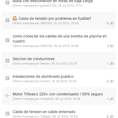
duda con desconexion en horas de baja carga
Último mensaje por
gustav2704
,
18 Jul 2013, 17:51
Caida de tensión por problema en fusible?
Último mensaje por
GREDOS
,
18 Jul 2013, 16:54
6
como conectar los cables de una bomba de piscina en
cuadro
Último mensaje por
GREDOS
,
18 Jul 2013, 16:46
2
Seccion de conductores
Último mensaje por
Meljavi
,
16 Jul 2013, 23:29
1
instalaciones de alumbrado publico
Último mensaje por
chedro
,
16 Jul 2013, 12:33
4
Motor Trifasico 220v con condensador ! 99% seguro
Último mensaje por
Vicente18
,
08 Jul 2013, 16:59
1
Caida de tension en cable enterrado
Último mensaje por
Cañada
,
08 Jul 2013, 10:24
6