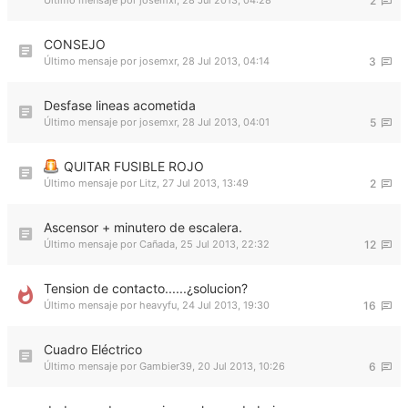
Último mensaje por
josemxr
,
28 Jul 2013, 04:28
2
CONSEJO
Último mensaje por
josemxr
,
28 Jul 2013, 04:14
3
Desfase lineas acometida
Último mensaje por
josemxr
,
28 Jul 2013, 04:01
5
QUITAR FUSIBLE ROJO
Último mensaje por
Litz
,
27 Jul 2013, 13:49
2
Ascensor + minutero de escalera.
Último mensaje por
Cañada
,
25 Jul 2013, 22:32
12
Tension de contacto......¿solucion?
Último mensaje por
heavyfu
,
24 Jul 2013, 19:30
16
Cuadro Eléctrico
Último mensaje por
Gambier39
,
20 Jul 2013, 10:26
6