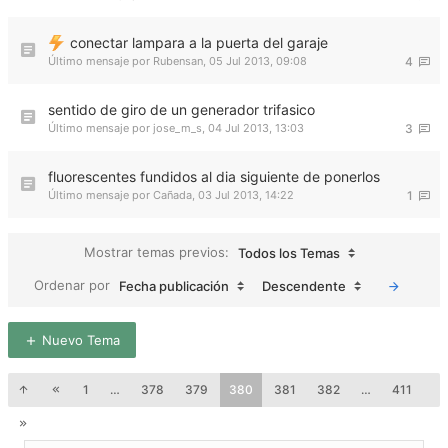
conectar lampara a la puerta del garaje
Último mensaje por
Rubensan
,
05 Jul 2013, 09:08
4
sentido de giro de un generador trifasico
Último mensaje por
jose_m_s
,
04 Jul 2013, 13:03
3
fluorescentes fundidos al dia siguiente de ponerlos
Último mensaje por
Cañada
,
03 Jul 2013, 14:22
1
Mostrar temas previos:
Todos los Temas
Ordenar por
Fecha publicación
Descendente
Nuevo Tema
1
…
378
379
380
381
382
…
411