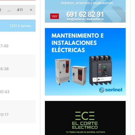
0
…
411
12314 temas
17:49
16:38
00:43
20:17