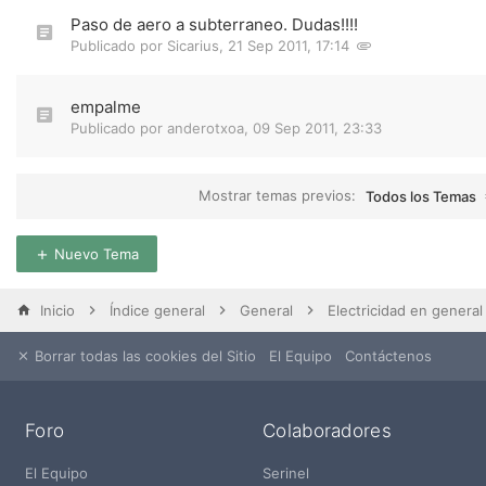
Paso de aero a subterraneo. Dudas!!!!
Publicado por
Sicarius
,
21 Sep 2011, 17:14
empalme
Publicado por
anderotxoa
,
09 Sep 2011, 23:33
Mostrar temas previos:
Todos los Temas
Nuevo Tema
Inicio
Índice general
General
Electricidad en general
Borrar todas las cookies del Sitio
El Equipo
Contáctenos
Foro
Colaboradores
El Equipo
Serinel