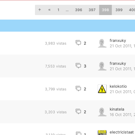
1
…
396
397
398
399
40
franxuky
2
3,983
vistas
21 Oct 2011, 
franxuky
3
7,553
vistas
21 Oct 2011, 
kelokotio
2
3,799
vistas
21 Oct 2011, 
kinatela
2
3,203
vistas
16 Oct 2011, 
electricistaat
1
3,119
vistas