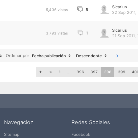
Sicarius
5
5,436
vistas
22 Sep 2011, 
Sicarius
1
3,793
vistas
21 Sep 2011, 
Ordenar por
Fecha publicación
Descendente
1
…
396
397
398
399
40
Navegación
Redes Sociales
Sitemap
Facebook