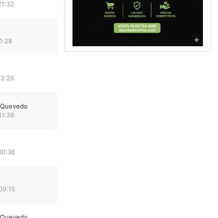
21:32
11:28
13:26
e Quevedo
11:38
10:36
09:15
e Quevedo