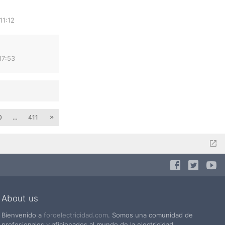
11:12
17:53
0
…
411
About us
Bienvenido a
foroelectricidad.com
. Somos una comunidad de
profesionales y aficionados al mundo de la electricidad.