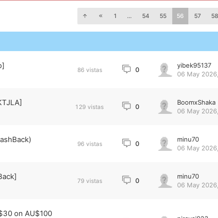
1
…
54
55
56
57
5
o]
yibek95137
0
86
vistas
06 May 2026,
KTJLA]
BoomxShaka
0
129
vistas
06 May 2026,
CashBack)
minu70
0
96
vistas
06 May 2026,
Back]
minu70
0
79
vistas
06 May 2026,
U$30 on AU$100