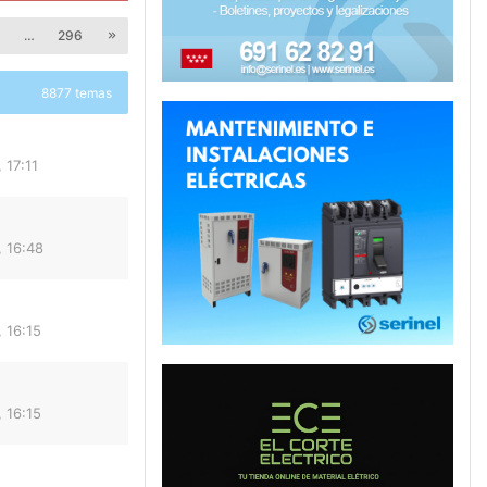
8
…
296
8877 temas
 17:11
 16:48
 16:15
 16:15