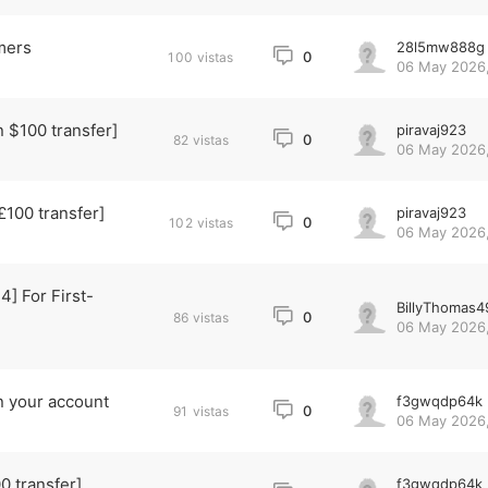
mers
28l5mw888g
0
100
vistas
06 May 2026,
$100 transfer]
piravaj923
0
82
vistas
06 May 2026,
100 transfer]
piravaj923
0
102
vistas
06 May 2026,
] For First-
BillyThomas4
0
86
vistas
06 May 2026,
n your account
f3gwqdp64k
0
91
vistas
06 May 2026,
 transfer]
f3gwqdp64k