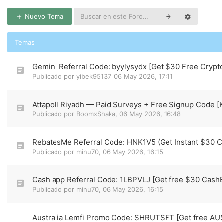
Nuevo Tema
Temas
Gemini Referral Code: byylysydx [Get $30 Free Crypt
Publicado por
yibek95137
,
06 May 2026, 17:11
Attapoll Riyadh — Paid Surveys + Free Signup Code [
Publicado por
BoomxShaka
,
06 May 2026, 16:48
RebatesMe Referral Code: HNK1V5 (Get Instant $30 
Publicado por
minu70
,
06 May 2026, 16:15
Cash app Referral Code: 1LBPVLJ [Get free $30 Cash
Publicado por
minu70
,
06 May 2026, 16:15
Australia Lemfi Promo Code: SHRUTSFT [Get free A