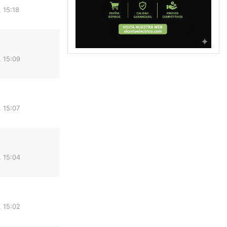
 15:18
 15:09
 15:07
 15:04
 15:02