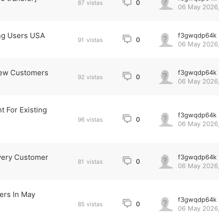
0
87
vistas
06 May 2026,
ng Users USA
f3gwqdp64k
0
91
vistas
06 May 2026,
New Customers
f3gwqdp64k
0
92
vistas
06 May 2026,
 For Existing
f3gwqdp64k
0
96
vistas
06 May 2026,
very Customer
f3gwqdp64k
0
81
vistas
06 May 2026,
ers In May
f3gwqdp64k
0
85
vistas
06 May 2026,