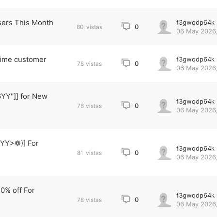
sers This Month
f3gwqdp64k
0
80
vistas
06 May 2026,
 time customer
f3gwqdp64k
0
78
vistas
06 May 2026,
YY'']] for New
f3gwqdp64k
0
76
vistas
06 May 2026,
6YY>❁}] For
f3gwqdp64k
0
81
vistas
06 May 2026,
0% off For
f3gwqdp64k
0
78
vistas
06 May 2026,