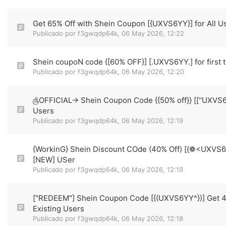
Get 65% Off with Shein Coupon [{UXVS6YY}] for All U
Publicado por
f3gwqdp64k
,
06 May 2026, 12:22
Shein coupoN code {[60% OFF}] [.UXVS6YY.] for first
Publicado por
f3gwqdp64k
,
06 May 2026, 12:20
௹OFFICIAL→ Shein Coupon Code {{50% off}} [[''UXVS6
Users
Publicado por
f3gwqdp64k
,
06 May 2026, 12:19
{WorkinG} Shein Discount COde (40% Off) [{❁<UXVS
[NEW] USer
Publicado por
f3gwqdp64k
,
06 May 2026, 12:19
["REDEEM"] Shein Coupon Code [{(UXVS6YY^})] Get 4
Existing Users
Publicado por
f3gwqdp64k
,
06 May 2026, 12:18