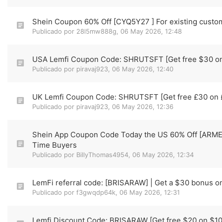
Shein Coupon 60% Off [CYQ5Y27 ] For existing custo
Publicado por
28l5mw888g
,
06 May 2026, 12:48
USA Lemfi Coupon Code: SHRUTSFT [Get free $30 on 
Publicado por
piravaj923
,
06 May 2026, 12:40
UK Lemfi Coupon Code: SHRUTSFT [Get free £30 on £
Publicado por
piravaj923
,
06 May 2026, 12:36
Shein App Coupon Code Today the US 60% Off [ARME4
Time Buyers
Publicado por
BillyThomas4954
,
06 May 2026, 12:34
LemFi referral code: [BRISARAW] | Get a $30 bonus o
Publicado por
f3gwqdp64k
,
06 May 2026, 12:31
Lemfi Discount Code: BRISARAW [Get free $20 on $100