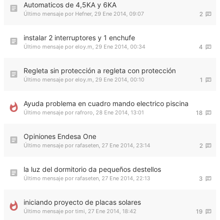
Automaticos de 4,5KA y 6KA
Último mensaje por
Hefner
,
29 Ene 2014, 09:07
2
instalar 2 interruptores y 1 enchufe
Último mensaje por
eloy.m
,
29 Ene 2014, 00:34
4
Regleta sin protección a regleta con protección
Último mensaje por
eloy.m
,
29 Ene 2014, 00:10
1
Ayuda problema en cuadro mando electrico piscina
Último mensaje por
rafroro
,
28 Ene 2014, 13:01
18
Opiniones Endesa One
Último mensaje por
rafaseten
,
27 Ene 2014, 23:14
2
la luz del dormitorio da pequeños destellos
Último mensaje por
rafaseten
,
27 Ene 2014, 22:13
3
iniciando proyecto de placas solares
Último mensaje por
timi
,
27 Ene 2014, 18:42
19