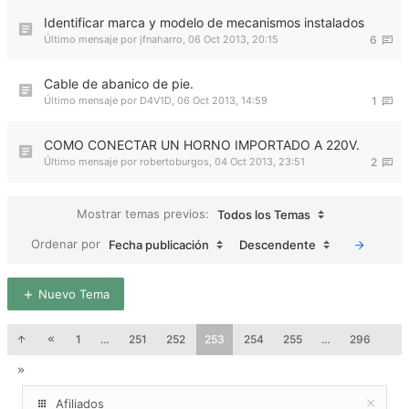
Identificar marca y modelo de mecanismos instalados
Último mensaje por
jfnaharro
,
06 Oct 2013, 20:15
6
Cable de abanico de pie.
Último mensaje por
D4V1D
,
06 Oct 2013, 14:59
1
COMO CONECTAR UN HORNO IMPORTADO A 220V.
Último mensaje por
robertoburgos
,
04 Oct 2013, 23:51
2
Mostrar temas previos:
Todos los Temas
Ordenar por
Fecha publicación
Descendente
Nuevo Tema
1
…
251
252
253
254
255
…
296
Afiliados