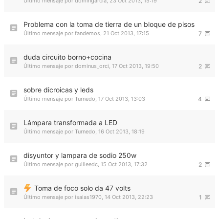
Último mensaje por
domingarcia
,
23 Oct 2013, 15:19
2
Problema con la toma de tierra de un bloque de pisos
Último mensaje por
fandemos
,
21 Oct 2013, 17:15
7
duda circuito borno+cocina
Último mensaje por
dominus_orci
,
17 Oct 2013, 19:50
2
sobre dicroicas y leds
Último mensaje por
Turnedo
,
17 Oct 2013, 13:03
4
Lámpara transformada a LED
Último mensaje por
Turnedo
,
16 Oct 2013, 18:19
disyuntor y lampara de sodio 250w
Último mensaje por
guilleedc
,
15 Oct 2013, 17:32
2
Toma de foco solo da 47 volts
Último mensaje por
isaias1970
,
14 Oct 2013, 22:23
1