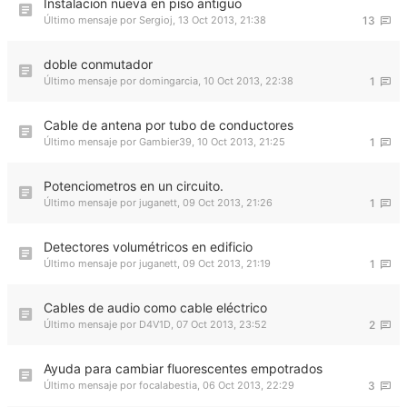
Instalacion nueva en piso antiguo
Último mensaje por
Sergioj
,
13 Oct 2013, 21:38
13
doble conmutador
Último mensaje por
domingarcia
,
10 Oct 2013, 22:38
1
Cable de antena por tubo de conductores
Último mensaje por
Gambier39
,
10 Oct 2013, 21:25
1
Potenciometros en un circuito.
Último mensaje por
juganett
,
09 Oct 2013, 21:26
1
Detectores volumétricos en edificio
Último mensaje por
juganett
,
09 Oct 2013, 21:19
1
Cables de audio como cable eléctrico
Último mensaje por
D4V1D
,
07 Oct 2013, 23:52
2
Ayuda para cambiar fluorescentes empotrados
Último mensaje por
focalabestia
,
06 Oct 2013, 22:29
3