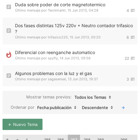
Duda sobre poder de corte magnetotermico
Último mensaje por
Tecnimarkt
,
15 Jun 2013, 04:28
4
Dos fases distintas 125v 220v + Neutro contador trifasico
?
Último mensaje por
trifasico220
,
15 Jun 2013, 00:20
6
Diferencial con reenganche automatico
Último mensaje por
spyfly
,
14 Jun 2013, 09:56
22
Algunos problemas con la luz y el gas
Último mensaje por
sagasensei
,
13 Jun 2013, 19:37
3
Mostrar temas previos:
Todos los Temas
Ordenar por
Fecha publicación
Descendente
Nuevo Tema
1
…
255
256
257
258
259
…
296