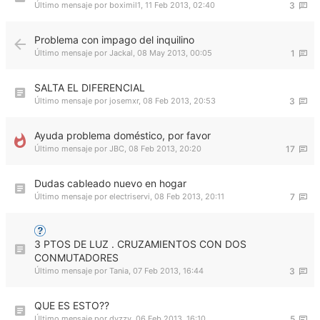
Último mensaje por
boximil1
,
11 Feb 2013, 02:40
3
Problema con impago del inquilino
Último mensaje por
Jackal
,
08 May 2013, 00:05
1
SALTA EL DIFERENCIAL
Último mensaje por
josemxr
,
08 Feb 2013, 20:53
3
Ayuda problema doméstico, por favor
Último mensaje por
JBC
,
08 Feb 2013, 20:20
17
Dudas cableado nuevo en hogar
Último mensaje por
electriservi
,
08 Feb 2013, 20:11
7
3 PTOS DE LUZ . CRUZAMIENTOS CON DOS
CONMUTADORES
Último mensaje por
Tania
,
07 Feb 2013, 16:44
3
QUE ES ESTO??
Último mensaje por
dyzzy
,
06 Feb 2013, 16:10
5