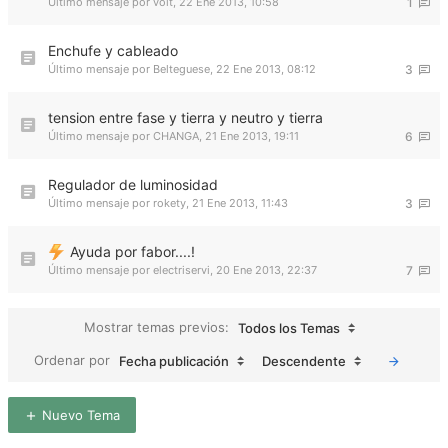
Último mensaje por
volt
,
22 Ene 2013, 10:58
1
Enchufe y cableado
Último mensaje por
Belteguese
,
22 Ene 2013, 08:12
3
tension entre fase y tierra y neutro y tierra
Último mensaje por
CHANGA
,
21 Ene 2013, 19:11
6
Regulador de luminosidad
Último mensaje por
rokety
,
21 Ene 2013, 11:43
3
Ayuda por fabor....!
Último mensaje por
electriservi
,
20 Ene 2013, 22:37
7
Mostrar temas previos:
Todos los Temas
Ordenar por
Fecha publicación
Descendente
Nuevo Tema