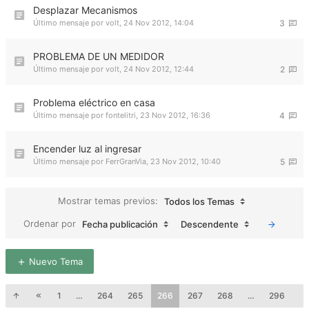
Desplazar Mecanismos
Último mensaje por
volt
,
24 Nov 2012, 14:04
3
PROBLEMA DE UN MEDIDOR
Último mensaje por
volt
,
24 Nov 2012, 12:44
2
Problema eléctrico en casa
Último mensaje por
fontelitri
,
23 Nov 2012, 16:36
4
Encender luz al ingresar
Último mensaje por
FerrGranVia
,
23 Nov 2012, 10:40
5
Mostrar temas previos:
Todos los Temas
Ordenar por
Fecha publicación
Descendente
Nuevo Tema
1
…
264
265
266
267
268
…
296