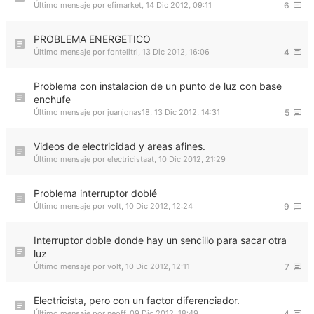
Último mensaje por
efimarket
,
14 Dic 2012, 09:11
6
PROBLEMA ENERGETICO
Último mensaje por
fontelitri
,
13 Dic 2012, 16:06
4
Problema con instalacion de un punto de luz con base
enchufe
Último mensaje por
juanjonas18
,
13 Dic 2012, 14:31
5
Videos de electricidad y areas afines.
Último mensaje por
electricistaat
,
10 Dic 2012, 21:29
Problema interruptor doblé
Último mensaje por
volt
,
10 Dic 2012, 12:24
9
Interruptor doble donde hay un sencillo para sacar otra
luz
Último mensaje por
volt
,
10 Dic 2012, 12:11
7
Electricista, pero con un factor diferenciador.
Último mensaje por
neoff
,
09 Dic 2012, 18:49
4