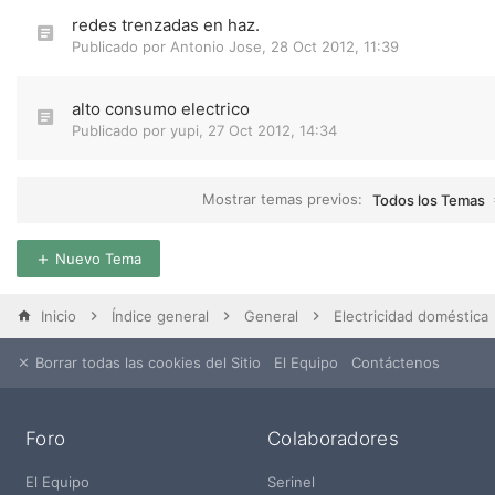
redes trenzadas en haz.
Publicado por
Antonio Jose
,
28 Oct 2012, 11:39
alto consumo electrico
Publicado por
yupi
,
27 Oct 2012, 14:34
Mostrar temas previos:
Todos los Temas
Nuevo Tema
Inicio
Índice general
General
Electricidad doméstica
Borrar todas las cookies del Sitio
El Equipo
Contáctenos
Foro
Colaboradores
El Equipo
Serinel