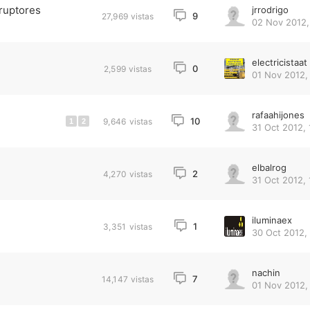
ruptores
jrrodrigo
9
27,969
vistas
02 Nov 2012,
electricistaat
0
2,599
vistas
01 Nov 2012,
rafaahijones
10
9,646
vistas
1
2
31 Oct 2012, 
elbalrog
2
4,270
vistas
31 Oct 2012, 
iluminaex
1
3,351
vistas
30 Oct 2012,
nachin
7
14,147
vistas
01 Nov 2012,