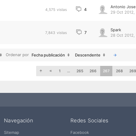
Antonio Jose
4
4,575
vistas
29 Oct 2012,
Spark
7
7,843
vistas
28 Oct 2012,
Ordenar por
Fecha publicación
Descendente
1
…
265
266
267
268
26
Navegación
Redes Sociales
Sitemap
Facebook