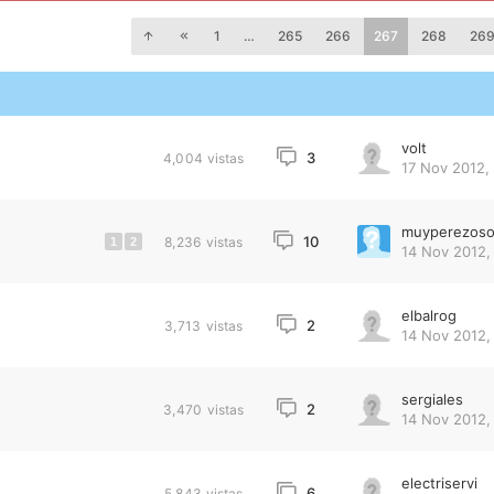
1
…
265
266
267
268
26
volt
3
4,004
vistas
17 Nov 2012, 
muyperezos
10
8,236
vistas
1
2
14 Nov 2012,
elbalrog
2
3,713
vistas
14 Nov 2012, 
sergiales
2
3,470
vistas
14 Nov 2012, 
electriservi
6
5,843
vistas