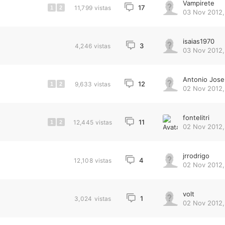
Vampirete
17
11,799
vistas
1
2
03 Nov 2012,
isaias1970
3
4,246
vistas
03 Nov 2012,
Antonio Jose
12
9,633
vistas
1
2
02 Nov 2012,
fontelitri
11
12,445
vistas
1
2
02 Nov 2012,
jrrodrigo
4
12,108
vistas
02 Nov 2012,
volt
1
3,024
vistas
02 Nov 2012,