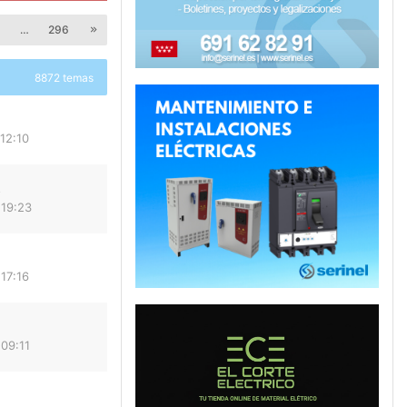
9
…
296
8872 temas
12:10
o
 19:23
17:16
09:11