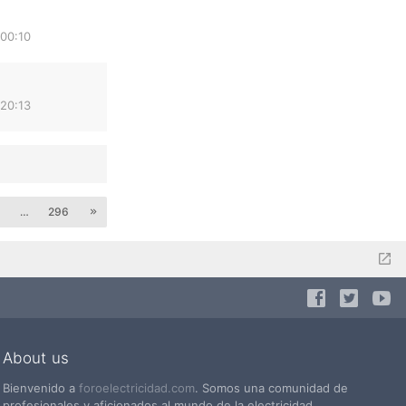
 00:10
 20:13
9
…
296
About us
Bienvenido a
foroelectricidad.com
. Somos una comunidad de
profesionales y aficionados al mundo de la electricidad.