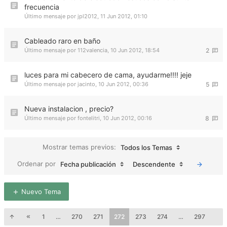
frecuencia
Último mensaje por
jpl2012
,
11 Jun 2012, 01:10
Cableado raro en baño
Último mensaje por
112valencia
,
10 Jun 2012, 18:54
2
luces para mi cabecero de cama, ayudarme!!!! jeje
Último mensaje por
jacinto
,
10 Jun 2012, 00:36
5
Nueva instalacion , precio?
Último mensaje por
fontelitri
,
10 Jun 2012, 00:16
8
Mostrar temas previos:
Todos los Temas
Ordenar por
Fecha publicación
Descendente
Nuevo Tema
1
…
270
271
272
273
274
…
297