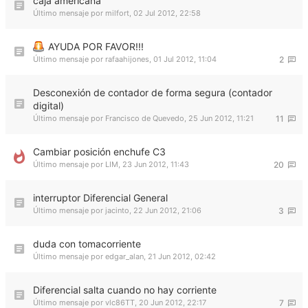
caja americana
Último mensaje por
milfort
,
02 Jul 2012, 22:58
AYUDA POR FAVOR!!!
Último mensaje por
rafaahijones
,
01 Jul 2012, 11:04
2
Desconexión de contador de forma segura (contador
digital)
Último mensaje por
Francisco de Quevedo
,
25 Jun 2012, 11:21
11
Cambiar posición enchufe C3
Último mensaje por
LIM
,
23 Jun 2012, 11:43
20
interruptor Diferencial General
Último mensaje por
jacinto
,
22 Jun 2012, 21:06
3
duda con tomacorriente
Último mensaje por
edgar_alan
,
21 Jun 2012, 02:42
Diferencial salta cuando no hay corriente
Último mensaje por
vlc86TT
,
20 Jun 2012, 22:17
7