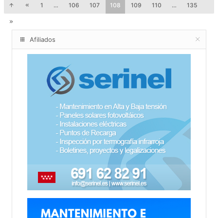
1
…
106
107
108
109
110
…
135
Afiliados