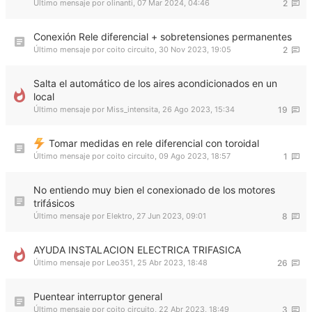
Último mensaje por
olinanti
,
07 Mar 2024, 04:46
2
Conexión Rele diferencial + sobretensiones permanentes
Último mensaje por
coito circuito
,
30 Nov 2023, 19:05
2
Salta el automático de los aires acondicionados en un
local
Último mensaje por
Miss_intensita
,
26 Ago 2023, 15:34
19
Tomar medidas en rele diferencial con toroidal
Último mensaje por
coito circuito
,
09 Ago 2023, 18:57
1
No entiendo muy bien el conexionado de los motores
trifásicos
Último mensaje por
Elektro
,
27 Jun 2023, 09:01
8
AYUDA INSTALACION ELECTRICA TRIFASICA
Último mensaje por
Leo351
,
25 Abr 2023, 18:48
26
Puentear interruptor general
Último mensaje por
coito circuito
,
22 Abr 2023, 18:49
3