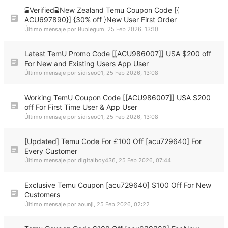
⫅Verified⫆New Zealand Temu Coupon Code [{
ACU697890}] {30% off }New User First Order
Último mensaje por
Bublegum
,
25 Feb 2026, 13:10
Latest TemU Promo Code [[ACU986007]] USA $200 off
For New and Existing Users App User
Último mensaje por
sidiseo01
,
25 Feb 2026, 13:08
Working TemU Coupon Code [[ACU986007]] USA $200
off For First Time User & App User
Último mensaje por
sidiseo01
,
25 Feb 2026, 13:08
[Updated] Temu Code For £100 Off [acu729640] For
Every Customer
Último mensaje por
digitalboy436
,
25 Feb 2026, 07:44
Exclusive Temu Coupon [acu729640] $100 Off For New
Customers
Último mensaje por
aounji
,
25 Feb 2026, 02:22