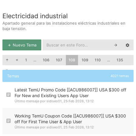
Electricidad industrial
Apartado general para las instalaciones eléctricas industriales en
baja tensión.
Nuevo Tema
1
…
106
107
108
109
110
…
135
Temas
4021 temas
Latest TemU Promo Code [[ACU986007]] USA $300 off
For New and Existing Users App User
Último mensaje por
sidiseo01
,
25 Feb 2026, 13:12
Working TemU Coupon Code [[ACU986007]] USA $300
off For First Time User & App User
Último mensaje por
sidiseo01
,
25 Feb 2026, 13:12