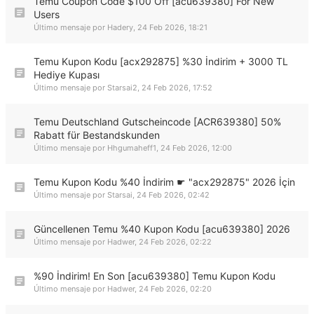
Temu Coupon Code $100 Off [acu639380] For New
Users
Último mensaje por
Hadery
,
24 Feb 2026, 18:21
Temu Kupon Kodu [acx292875] %30 İndirim + 3000 TL
Hediye Kupası
Último mensaje por
Starsai2
,
24 Feb 2026, 17:52
Temu Deutschland Gutscheincode [ACR639380] 50%
Rabatt für Bestandskunden
Último mensaje por
Hhgumaheff1
,
24 Feb 2026, 12:00
Temu Kupon Kodu %40 İndirim ☛ "acx292875" 2026 İçin
Último mensaje por
Starsai
,
24 Feb 2026, 02:42
Güncellenen Temu %40 Kupon Kodu [acu639380] 2026
Último mensaje por
Hadwer
,
24 Feb 2026, 02:22
%90 İndirim! En Son [acu639380] Temu Kupon Kodu
Último mensaje por
Hadwer
,
24 Feb 2026, 02:20