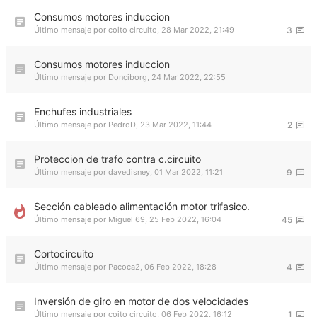
Consumos motores induccion
Último mensaje por
coito circuito
,
28 Mar 2022, 21:49
3
Consumos motores induccion
Último mensaje por
Donciborg
,
24 Mar 2022, 22:55
Enchufes industriales
Último mensaje por
PedroD
,
23 Mar 2022, 11:44
2
Proteccion de trafo contra c.circuito
Último mensaje por
davedisney
,
01 Mar 2022, 11:21
9
Sección cableado alimentación motor trifasico.
Último mensaje por
Miguel 69
,
25 Feb 2022, 16:04
45
Cortocircuito
Último mensaje por
Pacoca2
,
06 Feb 2022, 18:28
4
Inversión de giro en motor de dos velocidades
Último mensaje por
coito circuito
,
06 Feb 2022, 16:12
1