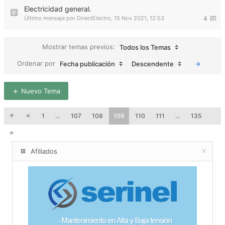
Electricidad general.
Último mensaje por
DirectElectro
,
15 Nov 2021, 12:53
4
Mostrar temas previos:
Todos los Temas
Ordenar por
Fecha publicación
Descendente
Nuevo Tema
1
…
107
108
109
110
111
…
135
Afiliados