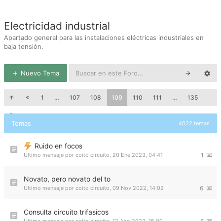
Electricidad industrial
Apartado general para las instalaciones eléctricas industriales en
baja tensión.
Nuevo Tema
1
…
107
108
109
110
111
…
135
Temas
4022 temas
Ruido en focos
Último mensaje por
coito circuito
,
20 Ene 2023, 04:41
1
Novato, pero novato del to
Último mensaje por
coito circuito
,
09 Nov 2022, 14:02
6
Consulta circuito trifasicos