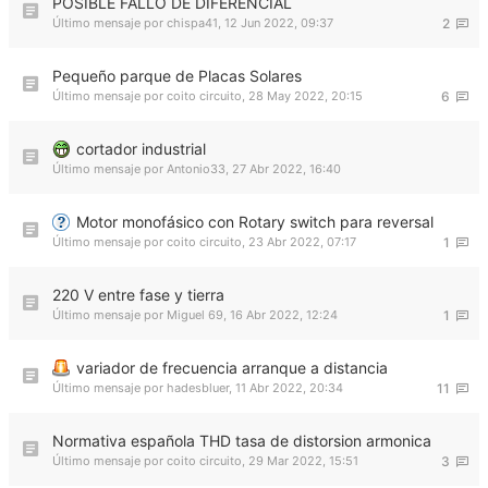
POSIBLE FALLO DE DIFERENCIAL
Último mensaje por
chispa41
,
12 Jun 2022, 09:37
2
Pequeño parque de Placas Solares
Último mensaje por
coito circuito
,
28 May 2022, 20:15
6
cortador industrial
Último mensaje por
Antonio33
,
27 Abr 2022, 16:40
Motor monofásico con Rotary switch para reversal
Último mensaje por
coito circuito
,
23 Abr 2022, 07:17
1
220 V entre fase y tierra
Último mensaje por
Miguel 69
,
16 Abr 2022, 12:24
1
variador de frecuencia arranque a distancia
Último mensaje por
hadesbluer
,
11 Abr 2022, 20:34
11
Normativa española THD tasa de distorsion armonica
Último mensaje por
coito circuito
,
29 Mar 2022, 15:51
3