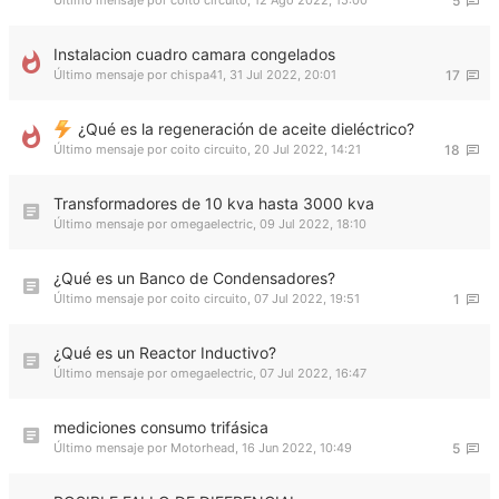
Último mensaje por
coito circuito
,
12 Ago 2022, 15:00
5
Instalacion cuadro camara congelados
Último mensaje por
chispa41
,
31 Jul 2022, 20:01
17
¿Qué es la regeneración de aceite dieléctrico?
Último mensaje por
coito circuito
,
20 Jul 2022, 14:21
18
Transformadores de 10 kva hasta 3000 kva
Último mensaje por
omegaelectric
,
09 Jul 2022, 18:10
¿Qué es un Banco de Condensadores?​
Último mensaje por
coito circuito
,
07 Jul 2022, 19:51
1
¿Qué es un Reactor Inductivo?​
Último mensaje por
omegaelectric
,
07 Jul 2022, 16:47
mediciones consumo trifásica
Último mensaje por
Motorhead
,
16 Jun 2022, 10:49
5