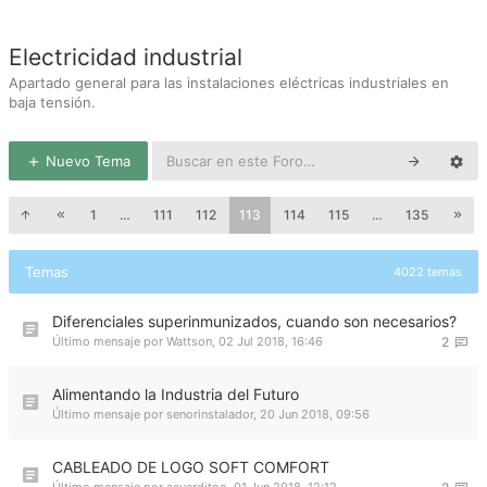
Electricidad industrial
Apartado general para las instalaciones eléctricas industriales en
baja tensión.
Nuevo Tema
1
…
111
112
113
114
115
…
135
Temas
4022 temas
Diferenciales superinmunizados, cuando son necesarios?
Último mensaje por
Wattson
,
02 Jul 2018, 16:46
2
Alimentando la Industria del Futuro
Último mensaje por
senorinstalador
,
20 Jun 2018, 09:56
CABLEADO DE LOGO SOFT COMFORT