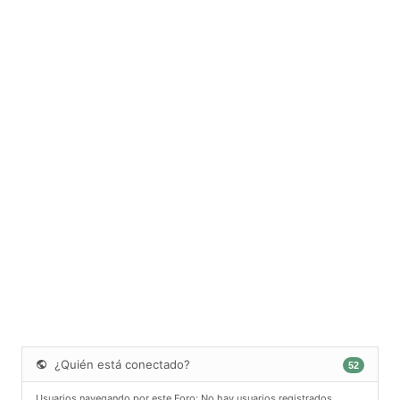
¿Quién está conectado?
52
Usuarios navegando por este Foro: No hay usuarios registrados