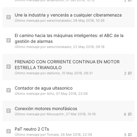
Último mensaje por
acuerditoo
,
01 Jun 2018, 12:12
2
Une la industria y vencerás a cualquier ciberamenaza
Último mensaje por
senorinstalador
,
28 May 2018, 10:36
El camino hacia las máquinas inteligentes: el ABC de la
gestión de alarmas
Último mensaje por
senorinstalador
,
22 May 2018, 09:18
FRENADO CON CORRIENTE CONTINUA EN MOTOR
ESTRELLA TRIANGULO
Último mensaje por
daltonio
,
10 May 2018, 08:31
2
Contador de agua ultasonico
Último mensaje por
Aritz
,
07 May 2018, 22:06
Conexión motores monofásicos
Último mensaje por
Moosachh
,
27 Mar 2018, 10:16
6
PaT neutro 2 CTs
Último mensaje por
Tomate
,
26 Mar 2018, 22:39
5