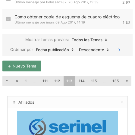
Último mensaje por
Pelussao282
,
20 Ago 2017, 19:39
2
Como obtener copia de esquema de cuadro eléctrico
Último mensaje por
iman
,
09 Ago 2017, 14:19
1
Mostrar temas previos:
Todos los Temas
Ordenar por
Fecha publicación
Descendente
Nuevo Tema
1
…
111
112
113
114
115
…
135
Afiliados