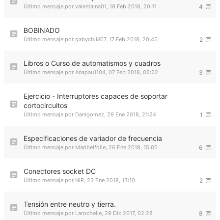
Último mensaje por
valentaina01
,
18 Feb 2018, 20:11
4
BOBINADO
Último mensaje por
gabychiki07
,
17 Feb 2018, 20:45
2
Libros o Curso de automatismos y cuadros
Último mensaje por
Anapau1104
,
07 Feb 2018, 02:22
3
Ejercicio - Interruptores capaces de soportar
cortocircuitos
Último mensaje por
Danigomez
,
29 Ene 2018, 21:24
1
Especificaciones de variador de frecuencia
Último mensaje por
Maribelfolie
,
26 Ene 2018, 15:05
6
Conectores socket DC
Último mensaje por
NIP
,
23 Ene 2018, 13:10
2
Tensión entre neutro y tierra.
Último mensaje por
Larochelle
,
29 Dic 2017, 02:28
8