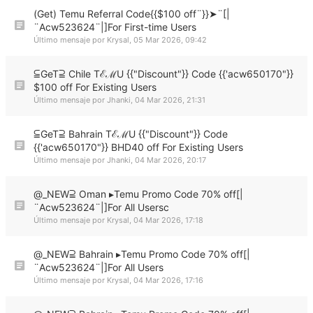
(Get) Temu Referral Code{{$100 off¨}}➤¨[|
¨Acw523624¨|]For First-time Users
Último mensaje por
Krysal
,
05 Mar 2026, 09:42
⫅GeT⫆ Chile TℰℳU {{"Discount"}} Code {{'acw650170"}}
$100 off For Existing Users
Último mensaje por
Jhanki
,
04 Mar 2026, 21:31
⫅GeT⫆ Bahrain TℰℳU {{"Discount"}} Code
{{'acw650170"}} BHD40 off For Existing Users
Último mensaje por
Jhanki
,
04 Mar 2026, 20:17
@_NEW⫆ Oman ▸Temu Promo Code 70% off[|
¨Acw523624¨|]For All Usersc
Último mensaje por
Krysal
,
04 Mar 2026, 17:18
@_NEW⫆ Bahrain ▸Temu Promo Code 70% off[|
¨Acw523624¨|]For All Users
Último mensaje por
Krysal
,
04 Mar 2026, 17:16