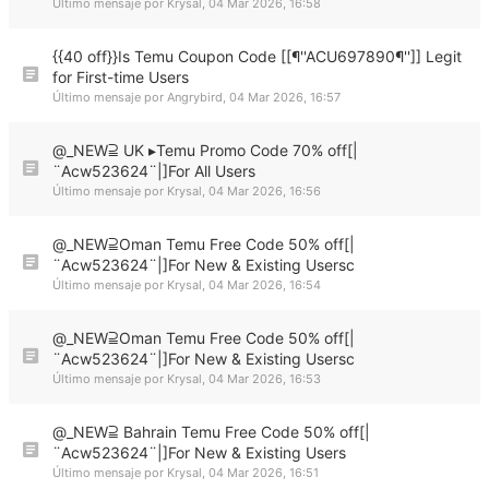
Último mensaje por
Krysal
,
04 Mar 2026, 16:58
{{40 off}}Is Temu Coupon Code [[¶''ACU697890¶'']] Legit
for First-time Users
Último mensaje por
Angrybird
,
04 Mar 2026, 16:57
@_NEW⫆ UK ▸Temu Promo Code 70% off[|
¨Acw523624¨|]For All Users
Último mensaje por
Krysal
,
04 Mar 2026, 16:56
@_NEW⫆Oman Temu Free Code 50% off[|
¨Acw523624¨|]For New & Existing Usersc
Último mensaje por
Krysal
,
04 Mar 2026, 16:54
@_NEW⫆Oman Temu Free Code 50% off[|
¨Acw523624¨|]For New & Existing Usersc
Último mensaje por
Krysal
,
04 Mar 2026, 16:53
@_NEW⫆ Bahrain Temu Free Code 50% off[|
¨Acw523624¨|]For New & Existing Users
Último mensaje por
Krysal
,
04 Mar 2026, 16:51