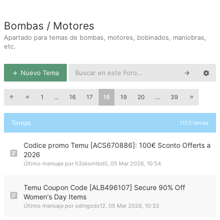
Bombas / Motores
Apartado para temas de bombas, motores, bobinados, maniobras,
etc.
Nuevo Tema
1
…
16
17
18
19
20
…
39
Temas
1153 temas
Codice promo Temu [ACS670886]: 100€ Sconto Offerts a
2026
Último mensaje por
h3sksmlbd0
,
05 Mar 2026, 10:54
Temu Coupon Code [ALB496107] Secure 90% Off
Women's Day Items
Último mensaje por
odingodx12
,
05 Mar 2026, 10:33