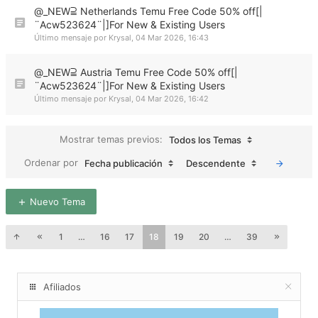
@_NEW⫆ Netherlands Temu Free Code 50% off[|
¨Acw523624¨|]For New & Existing Users
Último mensaje por
Krysal
,
04 Mar 2026, 16:43
@_NEW⫆ Austria Temu Free Code 50% off[|
¨Acw523624¨|]For New & Existing Users
Último mensaje por
Krysal
,
04 Mar 2026, 16:42
Mostrar temas previos:
Todos los Temas
Ordenar por
Fecha publicación
Descendente
Nuevo Tema
1
…
16
17
18
19
20
…
39
Afiliados