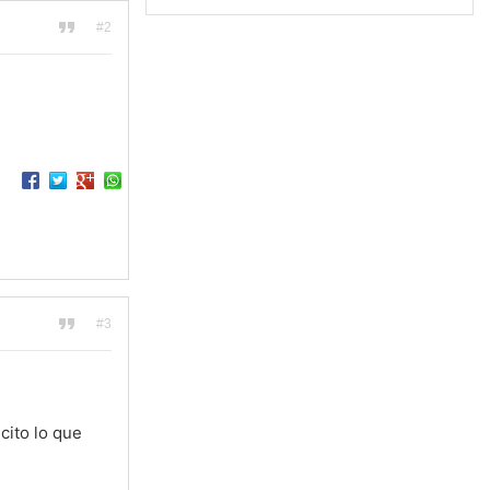
#2
#3
cito lo que