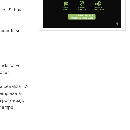
ses, Si hay
(cuando se
onde se vé
fases.
a penalizarlo?
 empieze a
á por debajo
 tiempo