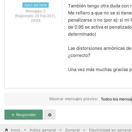
Autor del tema
También tengo otra duda con re
Mensajes:
2
Me refiero a que no se si tie
Registrado:
23 Feb 2011,
penalizarse o no (por ej: si m
09:55
de 0.95 se activa el penalizad
determinado)
Las distorsiones armónicas de 
¿correcto?
Una vez más muchas gracias po
Mostrar mensajes previos:
Todos los mensa
Responder
Inicio
Índice general
General
Electricidad en general