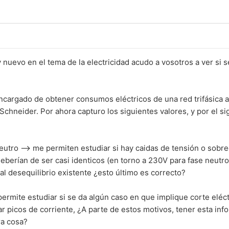
nuevo en el tema de la electricidad acudo a vosotros a ver si 
argado de obtener consumos eléctricos de una red trifásica a 
hneider. Por ahora capturo los siguientes valores, y por el si
eutro --> me permiten estudiar si hay caidas de tensión o sobr
 deberían de ser casi identicos (en torno a 230V para fase neutr
 al desequilibrio existente ¿esto último es correcto?
permite estudiar si se da algún caso en que implique corte eléct
ar picos de corriente, ¿A parte de estos motivos, tener esta inf
ra cosa?