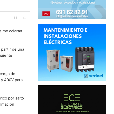
#1
se me aclaran
partir de una
guiente
ecarga de
o y 400V para
rico por salto
ormación