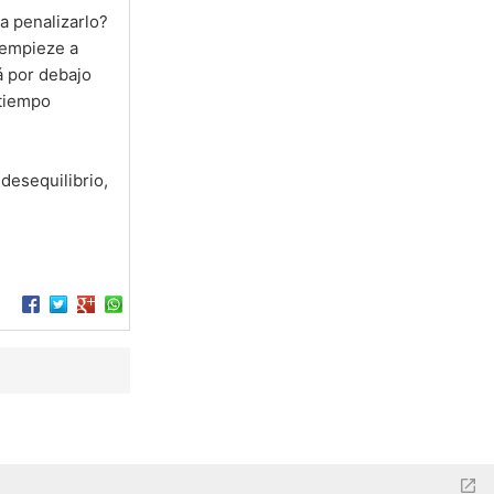
a penalizarlo?
 empieze a
á por debajo
 tiempo
desequilibrio,