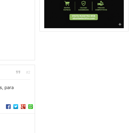
#2
s, para