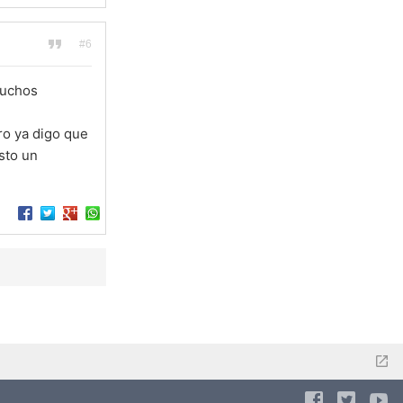
#6
muchos
o ya digo que
sto un