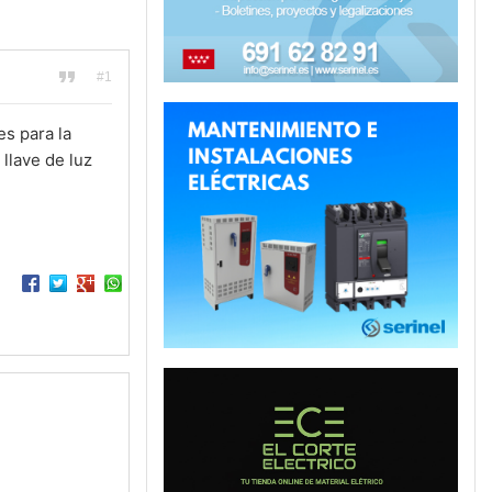
#1
es para la
llave de luz