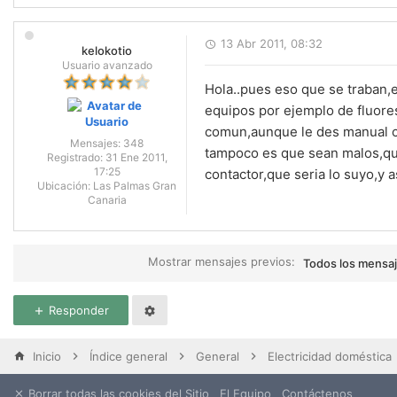
13 Abr 2011, 08:32
kelokotio
Usuario avanzado
Hola..pues eso que se traban
equipos por ejemplo de fluor
comun,aunque le des manual c
Mensajes:
348
tampoco es que sean malos,qui
Registrado:
31 Ene 2011,
17:25
contactor,que seria lo suyo,y a
Ubicación:
Las Palmas Gran
Canaria
Mostrar mensajes previos:
Todos los mensa
Responder
Inicio
Índice general
General
Electricidad doméstica
Borrar todas las cookies del Sitio
El Equipo
Contáctenos