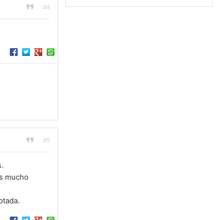
#4
#5
.
 es mucho
ptada.