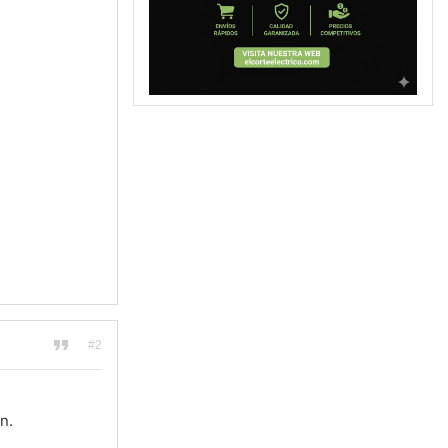
#2
n.