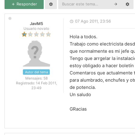
Responder
07 Ago 2011, 23:56
JaviM5
Usuario novato
Hola a todos.
Trabajo como electricista desd
que normalmente es mi jefe qu
Tengo que arrgelar la instalac
estoy obligado a hacer boletín
Autor del tema
Comentaros que actualmente tan
Mensajes:
58
para alumbrado, enchufes y otr
Registrado:
14 Feb 2011,
de potencia.
23:49
Un saludo
GRacias