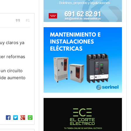
#1
uy claros ya
acer reformas
un circuito
 pide aumento