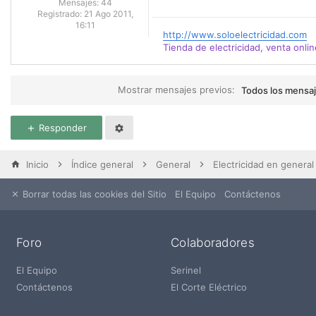
Mensajes:
44
Registrado:
21 Ago 2011,
16:11
http://www.soloelectricidad.com
Tienda de electricidad, venta onlin
Mostrar mensajes previos:
Todos los mensa
Responder
Inicio
Índice general
General
Electricidad en general
Borrar todas las cookies del Sitio
El Equipo
Contáctenos
Foro
Colaboradores
El Equipo
Serinel
Contáctenos
El Corte Eléctrico