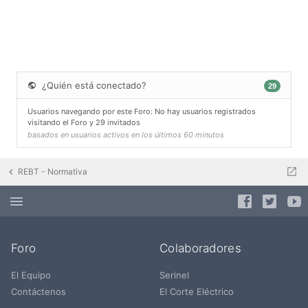
¿Quién está conectado?
29
Usuarios navegando por este Foro: No hay usuarios registrados
visitando el Foro y 29 invitados
basados en usuarios activos en los últimos 60 minutos
REBT - Normativa
Foro
Colaboradores
El Equipo
Serinel
Contáctenos
El Corte Eléctrico