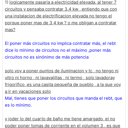
1)
logicamente pasaria a electricidad elevada, al tener 7
circuitos y pensaba contratar 3.4 kw , entiendo que con
una instalacion de electrificacion elevada no tengo el
porque poner mas de 3,4 kw ? o me obligan a contratar
mas?
El poner más circuitos no implica contratar más, el rebt
dice lo mínimo de circuitos no el máximo ,poner más
circuitos no es sinónimo de más potencia
solo voy a poner puntos de iluminacion y tc , no tengo ni
vitro ni horno , ni lavavajillas , ni termo , solo lavadoray
frigorifico ,es una casita pequeña de pueblo , a la que voy
a ir en vacaciones solo
Mal, tienes que poner los circuitos que manda el rebt, que
es lo mínimo.
y joder lo del cuarto de baño me tiene amargado, el no
poder poner tomas de corriente en el volumen 3 , es que