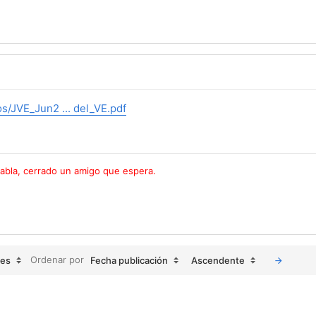
s/JVE_Jun2 ... del_VE.pdf
habla, cerrado un amigo que espera.
Ordenar por
jes
Fecha publicación
Ascendente