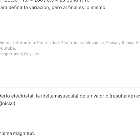
ra definir la variacion, pero al final es lo mismo.
videos referente a Electricidad, Electronica, Mecanica, Fisica y Ramas Af
 youtube.
icoperuano/playlists
lo electristat, la (deltamayuscula) de un valor c (resultante) es
inicial).
 misma magnitud.