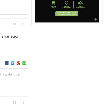
#2
 la variacion
ines, de igual
#3