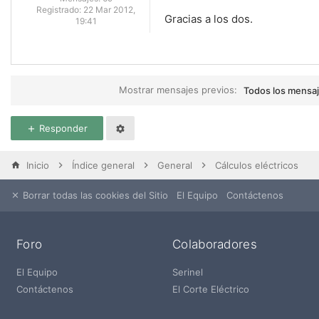
Registrado:
22 Mar 2012,
Gracias a los dos.
19:41
Mostrar mensajes previos:
Todos los mensa
Responder
Inicio
Índice general
General
Cálculos eléctricos
Borrar todas las cookies del Sitio
El Equipo
Contáctenos
Foro
Colaboradores
El Equipo
Serinel
Contáctenos
El Corte Eléctrico