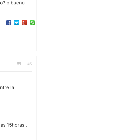
to? o bueno
#5
ntre la
las 15horas ,