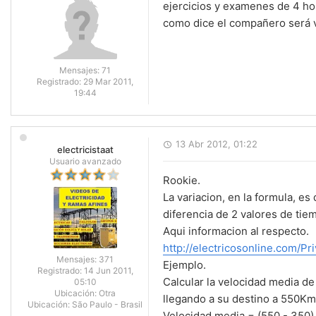
ejercicios y examenes de 4 h
como dice el compañero será v
Mensajes:
71
Registrado:
29 Mar 2011,
19:44
13 Abr 2012, 01:22
electricistaat
Usuario avanzado
Rookie.
La variacion, en la formula, es
diferencia de 2 valores de tie
Aqui informacion al respecto.
http://electricosonline.com/Pr
Mensajes:
371
Ejemplo.
Registrado:
14 Jun 2011,
Calcular la velocidad media de
05:10
Ubicación:
Otra
llegando a su destino a 550Km 
Ubicación:
São Paulo - Brasil
Velocidad media = (550 - 350) /