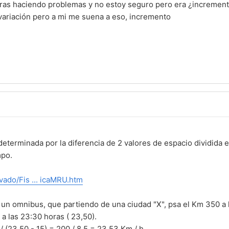
oras haciendo problemas y no estoy seguro pero era ¿incremen
ariación pero a mi me suena a eso, incremento
 determinada por la diferencia de 2 valores de espacio dividida e
mpo.
ivado/Fis ... icaMRU.htm
 un omnibus, que partiendo de una ciudad "X", psa el Km 350 a 
a las 23:30 horas ( 23,50).
 (23,50 - 15) = 200 / 8,5 = 23,53 Km / h.