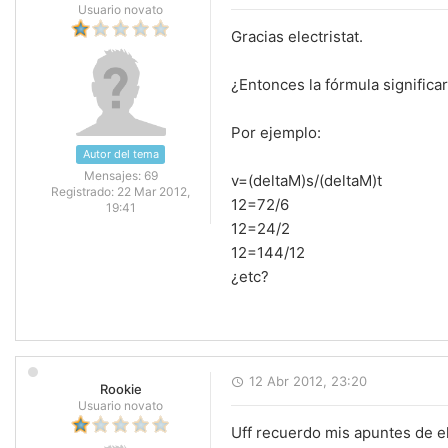
Usuario novato
Gracias electristat.
¿Entonces la fórmula significar
Por ejemplo:
Autor del tema
Mensajes:
69
v=(deltaM)s/(deltaM)t
Registrado:
22 Mar 2012,
12=72/6
19:41
12=24/2
12=144/12
¿etc?
12 Abr 2012, 23:20
Rookie
Usuario novato
Uff recuerdo mis apuntes de e