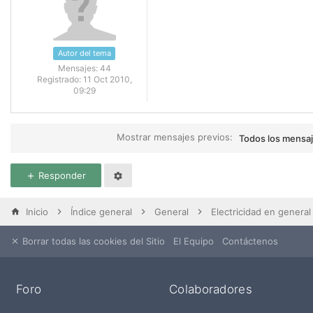
Autor del tema
Mensajes:
44
Registrado:
11 Oct 2010,
09:29
Mostrar mensajes previos:
Todos los mensa
Responder
Inicio
Índice general
General
Electricidad en general
Borrar todas las cookies del Sitio
El Equipo
Contáctenos
Foro
Colaboradores