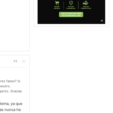
#2
res fases? lo
neutro.
perto. Gracias
blema, ya que
ras nunca he