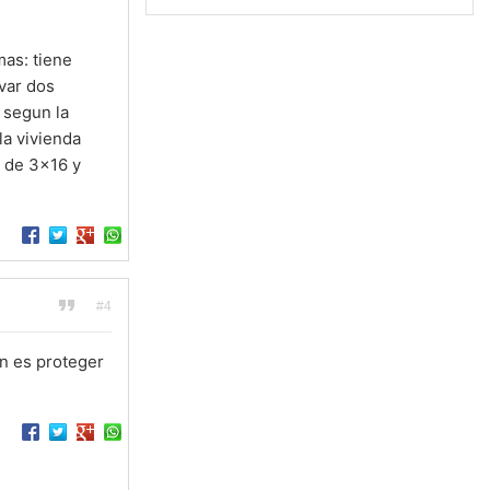
mas: tiene
evar dos
 segun la
la vivienda
o de 3x16 y
#4
n es proteger