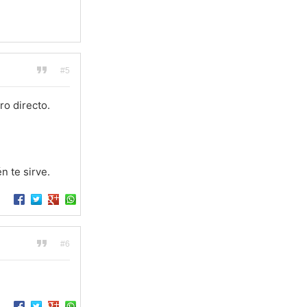
#5
ro directo.
n te sirve.
#6