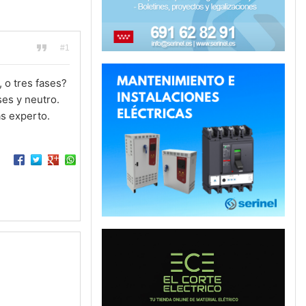
#1
 o tres fases?
es y neutro.
s experto.